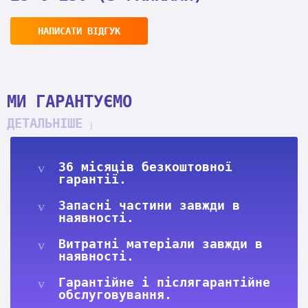
НАПИСАТИ ВІДГУК
МИ ГАРАНТУЄМО
ДЕТАЛЬНІШЕ
36 місяців безкоштовної
гарантії.
Запасні частини завжди в
наявності.
Витратні матеріали завжди в
наявності.
Гарантійне і післягарантійне
обслуговування.