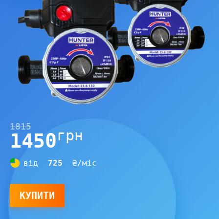
1815
грн
1450
від
725
₴/міс
КУПИТИ