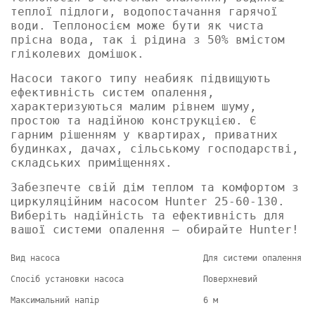
теплої підлоги, водопостачання гарячої
води. Теплоносієм може бути як чиста
прісна вода, так і рідина з 50% вмістом
гліколевих домішок.
Насоси такого типу неабияк підвищують
ефективність систем опалення,
характеризуються малим рівнем шуму,
простою та надійною конструкцією. Є
гарним рішенням у квартирах, приватних
будинках, дачах, сільському господарстві,
складських приміщеннях.
Забезпечте свій дім теплом та комфортом з
циркуляційним насосом Hunter 25-60-130.
Виберіть надійність та ефективність для
вашої системи опалення – обирайте Hunter!
Вид насоса
Для системи опалення
Спосіб установки насоса
Поверхневий
Максимальний напір
6 м