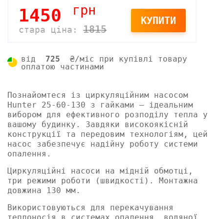
грн
1450
КУПИТИ
1815
стара ціна:
від
725
₴/міс при купівлі товару
оплатою частинами
Познайомтеся із циркуляційним насосом
Hunter 25-60-130 з гайками – ідеальним
вибором для ефективного розподілу тепла у
вашому будинку. Завдяки високоякісній
конструкції та передовим технологіям, цей
насос забезпечує надійну роботу системи
опалення.
Циркуляційні насоси на мідній обмотці,
три режими роботи (швидкості). Монтажна
довжина 130 мм.
Використовуються для перекачування
теплоносія в системах опалення, водяної