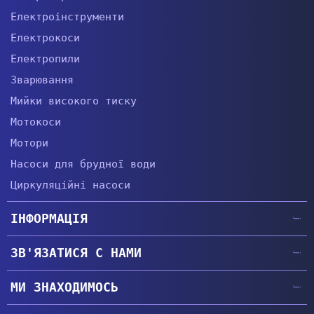
Електроінструменти
Електрокоси
Електропили
Зварювання
Мийки високого тиску
Мотокоси
Мотори
Насоси для брудної води
Циркуляційні насоси
ІНФОРМАЦІЯ
Головна
ЗВ'ЯЗАТИСЯ С НАМИ
Гарантії
+38 (057) 764-63-34
Доставка та оплата
МИ ЗНАХОДИМОСЬ
+38 (067) 474-66-44
Про компанію
Головний офіс
|
Показати