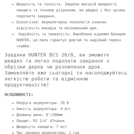
Швидкість та точність: Завдяки високій швидкості
ланцюга та точному різуванню, ви швидко і без зусиль
подолаєте завдання.
Екологічна: Акумуляторна технологія означає
відсутність викидів та мінімальний шум.
Надійність та тривалість: Вироблена відомим брендом
HUNTER, ця пила гарантує довгий та надійний термін
служби.
Завдяки HUNTER BCS 20/8, ви зможете
швидко та легко подолати завдання з
обрізки дерев чи розпиляння дров.
Замовляйте вже сьогодні та насолоджуйтесь
легкістю роботи та відмінною
продуктивністю!
ОСОБЛИВОСТІ:
Напруга акумулятора: 20 В
Ємкість акумулятора: 4 А/г
Довжина шини: 8″/200мм
Ланцюг: RS 1/4″ 47ланок
Швидкість ланцюга: 7 м/с
Час зарядки акумулятора: 1 год