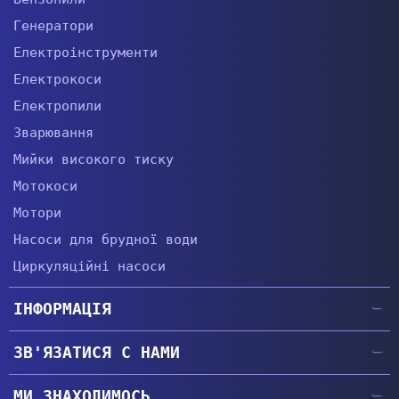
Генератори
Електроінструменти
Електрокоси
Електропили
Зварювання
Мийки високого тиску
Мотокоси
Мотори
Насоси для брудної води
Циркуляційні насоси
ІНФОРМАЦІЯ
Головна
ЗВ'ЯЗАТИСЯ С НАМИ
Гарантії
+38 (057) 764-63-34
Доставка та оплата
МИ ЗНАХОДИМОСЬ