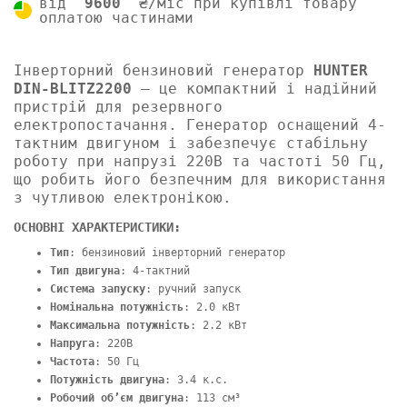
від
9600
₴/міс при купівлі товару
оплатою частинами
Інверторний бензиновий генератор
HUNTER
DIN-BLITZ2200
– це компактний і надійний
пристрій для резервного
електропостачання. Генератор оснащений 4-
тактним двигуном і забезпечує стабільну
роботу при напрузі 220В та частоті 50 Гц,
що робить його безпечним для використання
з чутливою електронікою.
ОСНОВНІ ХАРАКТЕРИСТИКИ:
Тип
: бензиновий інверторний генератор
Тип двигуна
: 4-тактний
Система запуску
: ручний запуск
Номінальна потужність
: 2.0 кВт
Максимальна потужність
: 2.2 кВт
Напруга
: 220В
Частота
: 50 Гц
Потужність двигуна
: 3.4 к.с.
Робочий об’єм двигуна
: 113 см³