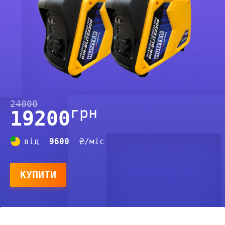
24000
грн
19200
від
9600
₴/міс
КУПИТИ