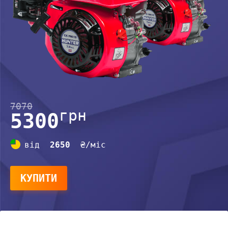
7070
грн
5300
від
2650
₴/міс
КУПИТИ