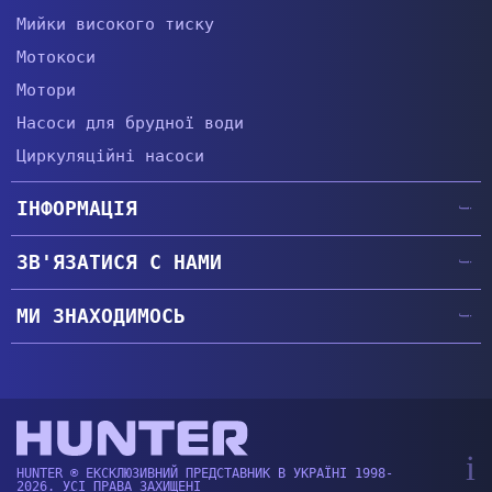
Мийки високого тиску
Мотокоси
Мотори
Насоси для брудної води
Циркуляційні насоси
ІНФОРМАЦІЯ
Головна
ЗВ'ЯЗАТИСЯ С НАМИ
Гарантії
+38 (057) 764-63-34
Доставка та оплата
МИ ЗНАХОДИМОСЬ
+38 (067) 474-66-44
Про компанію
Головний офіс
|
Показати
+38 (073) 446-53-55
м.Харків, пер.Амурський 40, офіс 200
Контакти
+38 (050) 474-66-44
Сервісний центр
|
Показати
hunter.ukraine@ukr.net
м. Харків, проспект Гагаріна, 127а
Ми працюємо: ПН-НД, з 9:00 до 20:00
HUNTER ® ЕКСКЛЮЗИВНИЙ ПРЕДСТАВНИК В УКРАЇНІ 1998-
2026. УСІ ПРАВА ЗАХИЩЕНІ