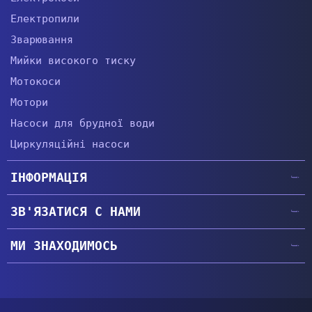
Електропили
Зварювання
Мийки високого тиску
Мотокоси
Мотори
Насоси для брудної води
Циркуляційні насоси
ІНФОРМАЦІЯ
Головна
ЗВ'ЯЗАТИСЯ С НАМИ
Гарантії
+38 (057) 764-63-34
Доставка та оплата
МИ ЗНАХОДИМОСЬ
+38 (067) 474-66-44
Про компанію
Головний офіс
|
Показати
+38 (073) 446-53-55
м.Харків, пер.Амурський 40, офіс 200
Контакти
+38 (050) 474-66-44
Сервісний центр
|
Показати