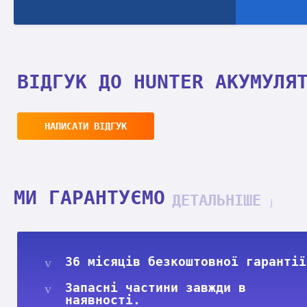
ВІДГУК ДО HUNTER АКУМУЛЯ
НАПИСАТИ ВІДГУК
МИ ГАРАНТУЄМО
ДЕТАЛЬНІШЕ
36 місяців безкоштовної гарантії
Запасні частини завжди в
наявності.