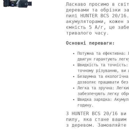
Ласкаво просимо в сві
деревами та обрізки з
пилі HUNTER BCS 20/16
акумуляторами, кожен 
ємність 5 А/г, це заб
тривалого часу.
Основні переваги:
Потужна та ефективна: 
двигун гарантують легк
Швидкість та точність:
точному різуванню, ви 
Безшумна та екологічна
дозволяє працювати без
Легка та зручна: Легки
забезпечують легку обр
Швидка зарядка: Акумул
годину.
З HUNTER BCS 20/16 ви
пилу, яка стане вашим
з деревом. Замовляйте