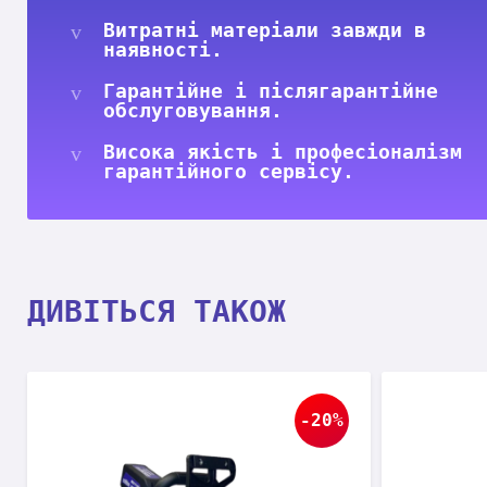
Витратні матеріали завжди в
наявності.
Гарантійне і післягарантійне
обслуговування.
Висока якість і професіоналізм
гарантійного сервісу.
ДИВІТЬСЯ ТАКОЖ
-20%