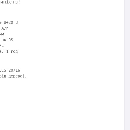
ійністю!
0 В+20 В
 А/г
мм
нок RS
/с
а: 1 год
BCS 20/16
рід дерева),