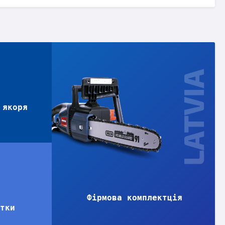
 якоря
Фірмова комплектція
ітки