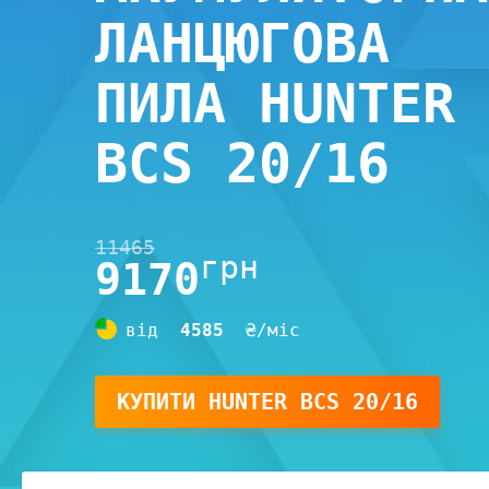
ЛАНЦЮГОВА
ПИЛА HUNTER
BCS 20/16
11465
грн
9170
від
4585
₴/міс
КУПИТИ
HUNTER BCS 20/16