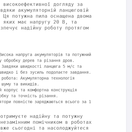
т високоефективної догляду за
авдяки акумуляторній ланцюговій
. Ця потужна пила оснащена двома
з яких має напругу 20 В, та
езпечує надійну роботу протягом
Висока напруга акумуляторів та потужний
у обробку дерев та різання дров.
 Завдяки швидкості ланцюга 5 м/с та
швидко і без зусиль подолаєте завдання.
 робота: Акумуляторна технологія
 шуму та викидів.
й корпус та комфортна конструкція
обку та точність різання.
ятори повністю заряджаються всього за 1
 отримуєте надійну та потужну
 незамінним помічником в роботах
 вже сьогодні та насолоджуйтеся