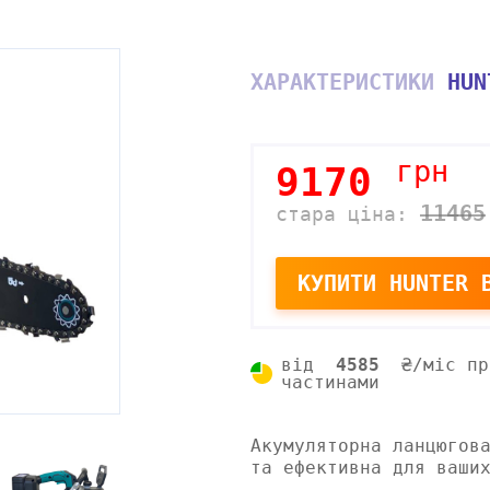
ХАРАКТЕРИСТИКИ
HUN
грн
9170
11465
стара ціна:
КУПИТИ
HUNTER B
від
4585
₴/міс пр
частинами
Акумуляторна ланцюгов
та ефективна для ваши