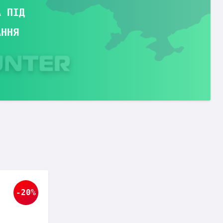
А ПІД
АННЯ
-20%