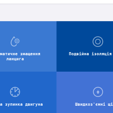
матичне змащення
Подвійна ізоляція
ланцюга
а зупинка двигуна
Швидкоз'ємні щ