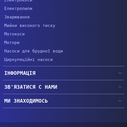
Електропили
Зварювання
Мийки високого тиску
Мотокоси
Мотори
Насоси для брудної води
Циркуляційні насоси
ІНФОРМАЦІЯ
Головна
ЗВ'ЯЗАТИСЯ С НАМИ
Гарантії
+38 (057) 764-63-34
Доставка та оплата
МИ ЗНАХОДИМОСЬ
+38 (067) 474-66-44
Про компанію
Головний офіс
|
Показати
+38 (073) 446-53-55
м.Харків, пер.Амурський 40, офіс 200
Контакти
+38 (050) 474-66-44
Сервісний центр
|
Показати