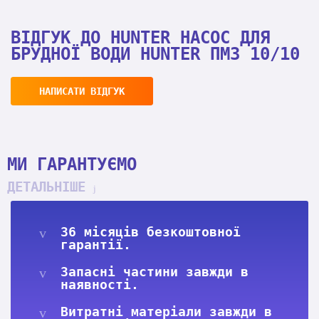
ВІДГУК ДО HUNTER НАСОС ДЛЯ
БРУДНОЇ ВОДИ HUNTER ПМЗ 10/10
НАПИСАТИ ВІДГУК
МИ ГАРАНТУЄМО
ДЕТАЛЬНІШЕ
36 місяців безкоштовної
гарантії.
Запасні частини завжди в
наявності.
Витратні матеріали завжди в