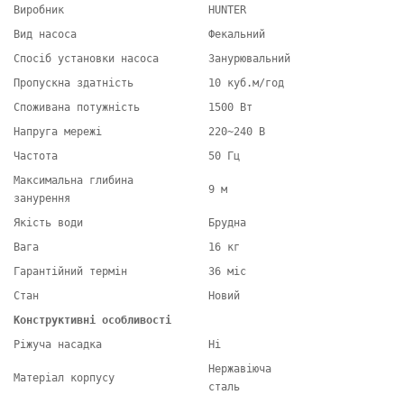
Виробник
HUNTER
Вид насоса
Фекальний
Спосіб установки насоса
Занурювальний
Пропускна здатність
10 куб.м/год
Споживана потужність
1500 Вт
Напруга мережі
220~240 В
Частота
50 Гц
Максимальна глибина
9 м
занурення
Якість води
Брудна
Вага
16 кг
Гарантійний термін
36 міс
Стан
Новий
Конструктивні особливості
Ріжуча насадка
Ні
Нержавіюча
Матеріал корпусу
сталь