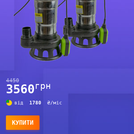
4450
грн
3560
від
1780
₴/міс
КУПИТИ