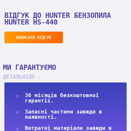
ВІДГУК ДО HUNTER БЕНЗОПИЛА
HUNTER HS-440
НАПИСАТИ ВІДГУК
МИ ГАРАНТУЄМО
ДЕТАЛЬНІШЕ
36 місяців безкоштовної
гарантії.
Запасні частини завжди в
наявності.
Витратні матеріали завжди в