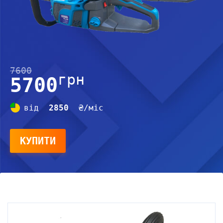
7600
грн
5700
від
2850
₴/міс
КУПИТИ