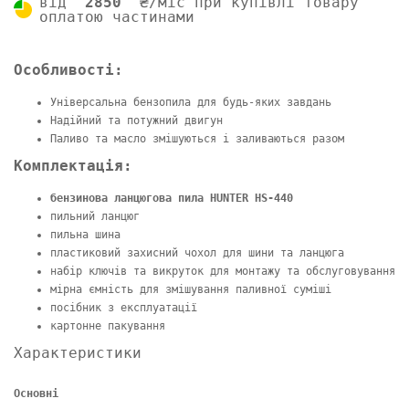
від
2850
₴/міс при купівлі товару
оплатою частинами
Особливості:
Універсальна бензопила для будь-яких завдань
Надійний та потужний двигун
Паливо та масло змішуються і заливаються разом
Комплектація:
бензинова ланцюгова пила HUNTER HS-440
пильний ланцюг
пильна шина
пластиковий захисний чохол для шини та ланцюга
набір ключів та викруток для монтажу та обслуговування
мірна ємність для змішування паливної суміші
посібник з експлуатації
картонне пакування
Характеристики
Основні