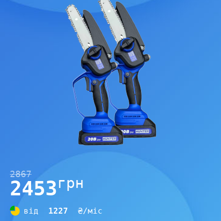
2867
грн
2453
від
1227
₴/міс