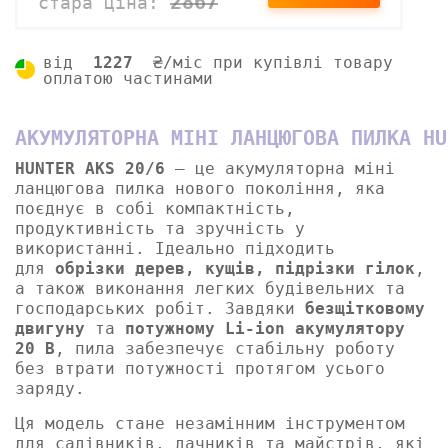
2867
стара ціна:
від
1227
₴/міс при купівлі товару
оплатою частинами
АКУМУЛЯТОРНА МІНІ ЛАНЦЮГОВА ПИЛКА HU
HUNTER AKS 20/6
– це акумуляторна міні
ланцюгова пилка нового покоління, яка
поєднує в собі компактність,
продуктивність та зручність у
використанні. Ідеально підходить
для
обрізки дерев, кущів, підрізки гілок
,
а також виконання легких будівельних та
господарських робіт. Завдяки
безщітковому
двигуну
та
потужному Li-ion акумулятору
20 В
, пила забезпечує стабільну роботу
без втрати потужності протягом усього
заряду.
Ця модель стане незамінним інструментом
для садівників, дачників та майстрів, які