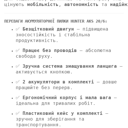
цінують
мобільність
,
автономність
та
надійн
ПЕРЕВАГИ АКУМУЛЯТОРНОЇ ПИЛКИ HUNTER AKS 20/6:
✅
Безщітковий двигун
– підвищена
зносостійкість і стабільна
продуктивність.
✅
Працює без проводів
– абсолютна
свобода руху.
✅
Зручна система змащування ланцюга
–
активується кнопкою.
✅
2 акумулятори в комплекті
– довше
працюйте без перерв.
✅
Ергономічний корпус і мала вага
–
ідеальна для тривалих робіт.
✅
Пластиковий кейс у комплекті
–
зручно для зберігання та
транспортування.