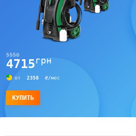
5550
грн
4715
от
2358
₴/мес
КУПИТЬ