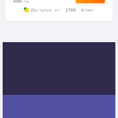
6900
грн
Доступно
от
2760
₴/мес