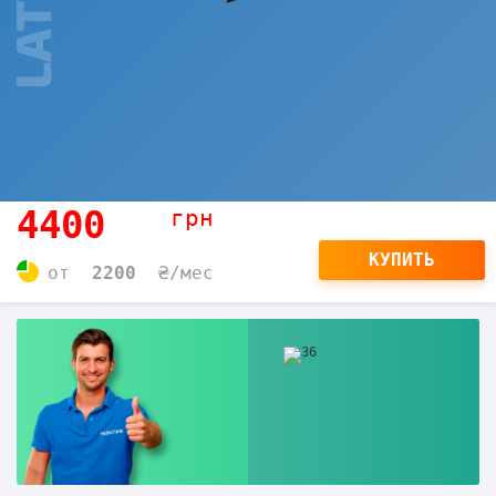
4400
грн
КУПИТЬ
от
2200
₴/мес