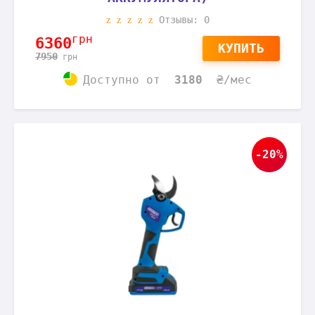
Отзывы: 0
грн
6360
КУПИТЬ
7950
грн
Доступно
от
3180
₴/мес
-20%