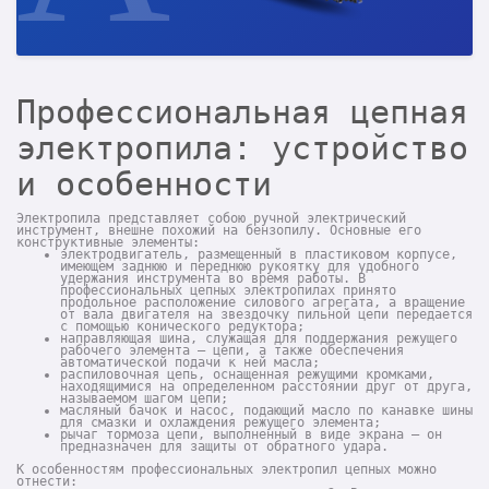
Профессиональная цепная
электропила: устройство
и особенности
Электропила представляет собою ручной электрический
инструмент, внешне похожий на бензопилу. Основные его
конструктивные элементы:
электродвигатель, размещенный в пластиковом корпусе,
имеющем заднюю и переднюю рукоятку для удобного
удержания инструмента во время работы. В
профессиональных цепных электропилах принято
продольное расположение силового агрегата, а вращение
от вала двигателя на звездочку пильной цепи передается
с помощью конического редуктора;
направляющая шина, служащая для поддержания режущего
рабочего элемента – цепи, а также обеспечения
автоматической подачи к ней масла;
распиловочная цепь, оснащенная режущими кромками,
находящимися на определенном расстоянии друг от друга,
называемом шагом цепи;
масляный бачок и насос, подающий масло по канавке шины
для смазки и охлаждения режущего элемента;
рычаг тормоза цепи, выполненный в виде экрана – он
предназначен для защиты от обратного удара.
К особенностям профессиональных электропил цепных можно
отнести: