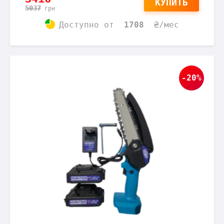
КУПИТЬ
5037
грн
Доступно
от
1708
₴/мес
-20%