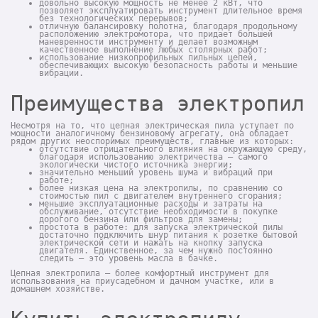
довольно высокую мощность не менее 2 кВт, что
позволяет эксплуатировать инструмент длительное время
без технологических перерывов;
отличную балансировку полотна, благодаря продольному
расположению электромотора, что придает большей
маневренности инструменту и делает возможным
качественное выполнение любых столярных работ;
использование низкопрофильных пильных цепей,
обеспечивающих высокую безопасность работы и меньшие
вибрации.
Преимущества электропил
Несмотря на то, что цепная электрическая пила уступает по
мощности аналогичному бензиновому агрегату, она обладает
рядом других неоспоримых преимуществ, главные из которых:
отсутствие отрицательного влияния на окружающую среду,
благодаря использованию электричества – самого
экологически чистого источника энергии;
значительно меньший уровень шума и вибраций при
работе;
более низкая цена на электропилы, по сравнению со
стоимостью пил с двигателем внутреннего сгорания;
меньшие эксплуатационные расходы и затраты на
обслуживание, отсутствие необходимости в покупке
дорогого бензина или фильтров для замены;
простота в работе: для запуска электрической пилы
достаточно подключить шнур питания к розетке бытовой
электрической сети и нажать на кнопку запуска
двигателя. Единственное, за чем нужно постоянно
следить – это уровень масла в бачке.
Цепная электропила – более комфортный инструмент для
использования на приусадебном и дачном участке, или в
домашнем хозяйстве.