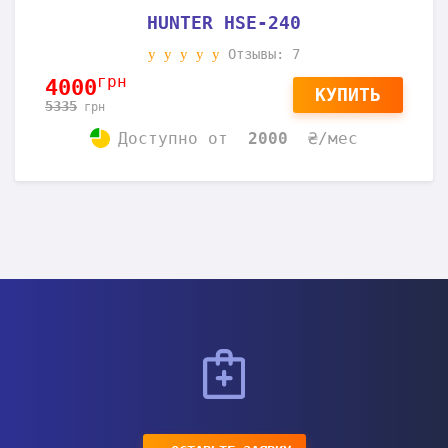
HUNTER HSE-280
Отзывы: 10
грн
4300
КУПИТЬ
5735
грн
Доступно
от
2150
₴/мес