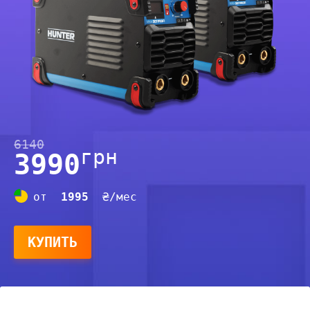
6140
грн
3990
от
1995
₴/мес
КУПИТЬ