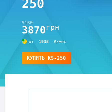
250
5160
грн
3870
от
1935
₴/мес
КУПИТЬ
KS-250