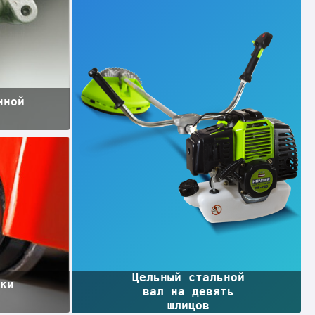
нной
и
Цельный стальной
чки
вал на девять
шлицов