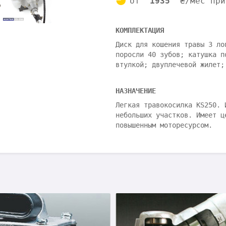
от
1935
₴/мес при
КОМПЛЕКТАЦИЯ
Диск для кошения травы 3 ло
поросли 40 зубов; катушка п
втулкой; двуплечевой жилет;
НАЗНАЧЕНИЕ
Легкая травокосилка KS250. 
небольших участков. Имеет ц
повышенным моторесурсом.