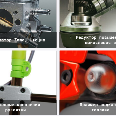
Редуктор повыше
ратор Zama, Швеция
выносливост
ленные крепления
Праймер подка
рукоятки
топлива