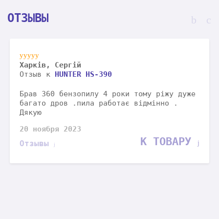
ОТЗЫВЫ
в, Сергій
Юрий, Кро
 к
HUNTER HS-390
Отзыв к
H
360 бензопилу 4 роки тому ріжу дуже
Аппарат р
о дров .пила работає відмінно .
жалею воо
жосткий.д
ября 2023
12 август
К ТОВАРУ
вы
Отзывы