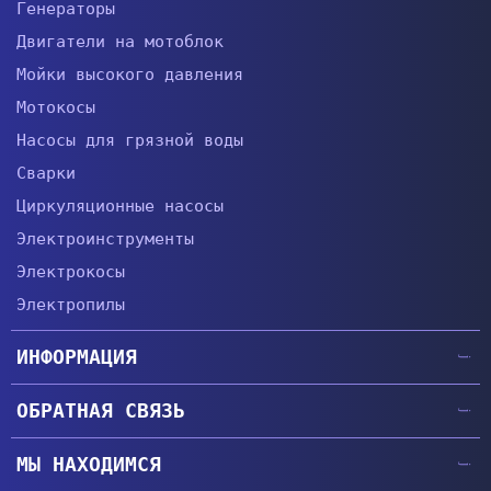
Генераторы
Двигатели на мотоблок
Мойки высокого давления
Мотокосы
Насосы для грязной воды
Сварки
Циркуляционные насосы
Электроинструменты
Электрокосы
Электропилы
ИНФОРМАЦИЯ
Главная
ОБРАТНАЯ СВЯЗЬ
Гарантии
+38 (057) 764-63-34
Доставка и Оплата
МЫ НАХОДИМСЯ
+38 (067) 474-66-44
О компании