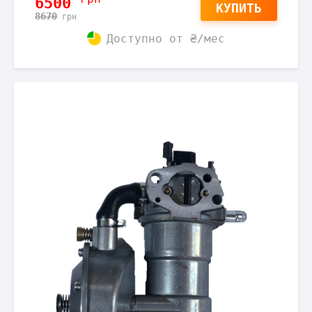
6500
КУПИТЬ
8670
грн
Доступно от
₴/мес