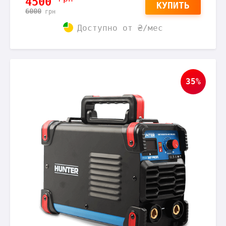
4500
КУПИТЬ
6000
грн
Доступно от
₴/мес
35%