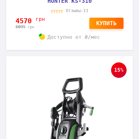
HUNTER KS-310
Отзывы:13
грн
4570
КУПИТЬ
6095
грн
Доступно от
₴/мес
15%