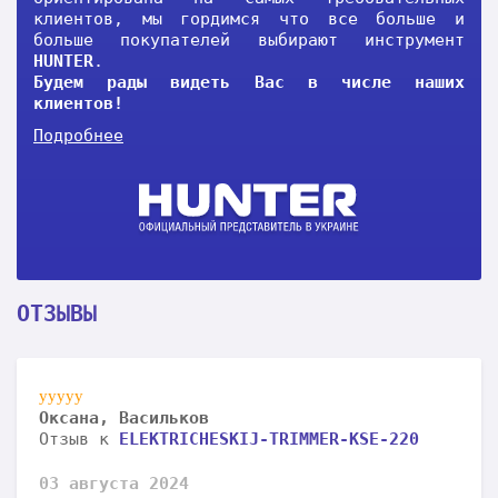
клиентов, мы гордимся что все больше и
больше покупателей выбирают инструмент
HUNTER
.
Будем рады видеть Вас в числе наших
клиентов!
Подробнее
ОТЗЫВЫ
Андрій, Кам'янець Подільський
Оксана, Васильков
Харків, Сергій
Юрий, Кропивницкий
Володимир, Івано-Франківськ
Отзыв к
Отзыв к
Отзыв к
Отзыв к
Отзыв к
KS-310
ELEKTRICHESKIJ-TRIMMER-KSE-220
HS-390
MMA-287DK
ELEKTRICHESKIJ-TRIMMER-KSE-180
18 октября 2024
03 августа 2024
20 ноября 2023
12 августа 2023
01 июня 2023